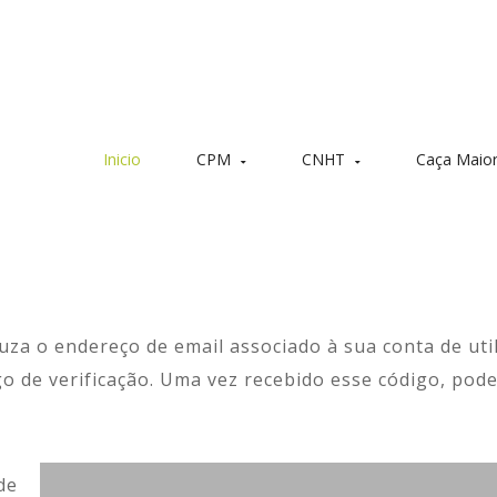
Inicio
CPM
CNHT
Caça Maio
Quem somos
Reuniões CNHT
Calendários Mo
Prémios CPM
Regras de Medição
Calendário Espe
uza o endereço de email associado à sua conta de util
Contactos
Ranking Nacional
o de verificação. Uma vez recebido esse código, pode
História
Delegações Regionais
Biblioteca Legislativa
de