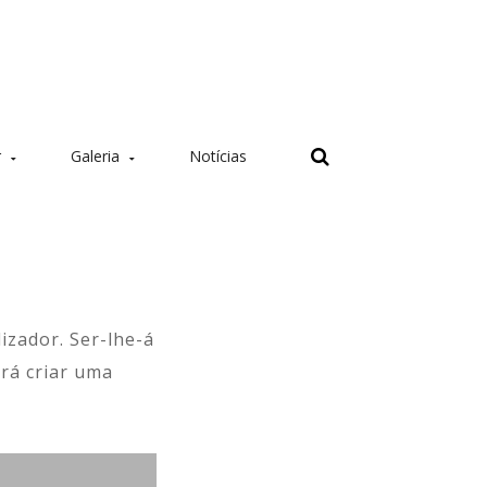
r
Galeria
Notícias
Delegação Regional
ntarias
Colóquios
do Norte
ras
Formações
Delegação Regional
izador. Ser-lhe-á
Jantares
do Centro
rá criar uma
Montarias
Delegação Regional
Stands
do Sul